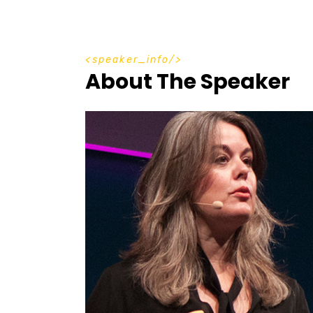
s
p
e
a
k
e
r
_
i
n
f
o
About The Speaker