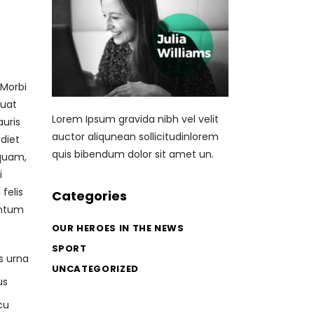
 Morbi
quat
Lorem Ipsum gravida nibh vel velit
auris
auctor aliqunean sollicitudinlorem
diet
quis bibendum dolor sit amet un.
 quam,
i
felis
Categories
entum
OUR HEROES IN THE NEWS
SPORT
s urna
UNCATEGORIZED
us
cu
Search