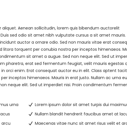
r aliquet. Aenean sollicitudin, lorem quis bibendum auctorelit
. Duis sed odio sit amet nibh vulputate cursus a sit amet mauris.
incidunt auctor a ornare odio. Sed non mauris vitae erat conse
 ad litora torquent per conubia nostra per inceptos himenaeos. M
s condimentum sit amet a augue. Sed non neque elit. Sed ut imper
m pharetra, erat sed fermentum feugiat, velit mauris egestas
n orci enim. Erat consequat auctor eu in elit. Class aptent tacit
 per inceptos himenaeos. Mauris in erat justo. Nullam ac urna eu 
on neque elit. Sed ut imperdiet nisi. Proin condimentum ferm
imus urna
Lorem ipsum dolor sit amet turpis dui maximu
lacus
Nullam blandit hendrerit faucibus amet at lac
t arcu
Maecenas vitae nunc sit amet risus velit et ar