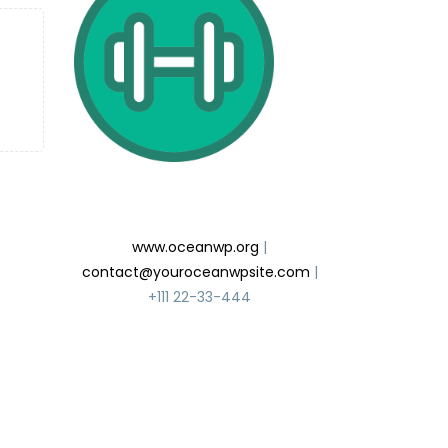
Gym Club
www.oceanwp.org
|
contact@youroceanwpsite.com
|
+111 22-33-444