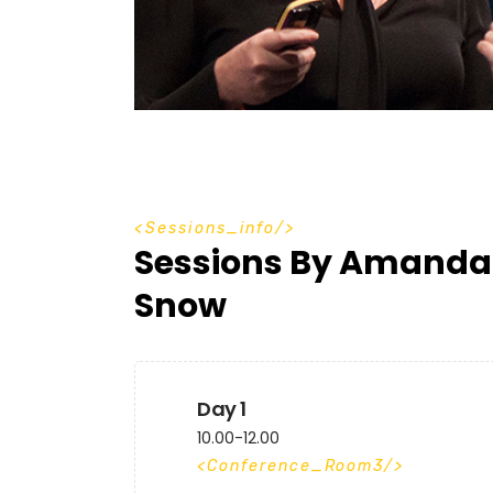
S
e
s
s
i
o
n
s
_
i
n
f
o
Sessions By Amanda
Snow
Day 1
10.00-12.00
Conference_Room3