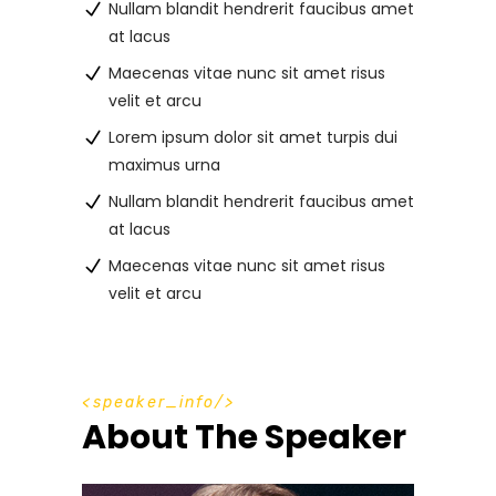
Nullam blandit hendrerit faucibus amet
at lacus
Maecenas vitae nunc sit amet risus
velit et arcu
Lorem ipsum dolor sit amet turpis dui
maximus urna
Nullam blandit hendrerit faucibus amet
at lacus
Maecenas vitae nunc sit amet risus
velit et arcu
s
p
e
a
k
e
r
_
i
n
f
o
About The Speaker