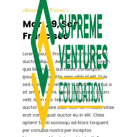
Business_Travel
Mar. 29, San
Francisco
Lorem Ipsum. Proin gravida nibh vel velit
auctor aliquet. Aenean sollicitudin, lorem
quis bibendum auctorelit consequat
ipsum, nec sagittis sem nibh id elit. Duis
sed odio sit amet nibh vulputate cursus a
sit amet mauris. Morbi accumsan ipsum
velit. Nam nec tellus a odio tincidunt
auctor a ornare odio. Sed non mauris vitae
erat consequat auctor eu in elit. Class
aptent taciti sociosqu ad litora torquent
per conubia nostra per inceptos