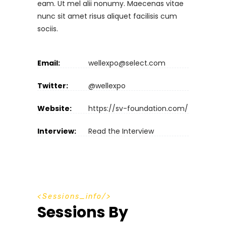
eam. Ut mel alii nonumy. Maecenas vitae
nunc sit amet risus aliquet facilisis cum
sociis.
Email:
wellexpo@select.com
Twitter:
@wellexpo
Website:
https://sv-foundation.com/
Interview:
Read the Interview
S
e
s
s
i
o
n
s
_
i
n
f
o
Sessions By